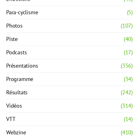
Para-cyclisme
(5)
Photos
(107)
Piste
(40)
Podcasts
(17)
Présentations
(356)
Programme
(34)
Résultats
(242)
Vidéos
(314)
VTT
(14)
Webzine
(410)