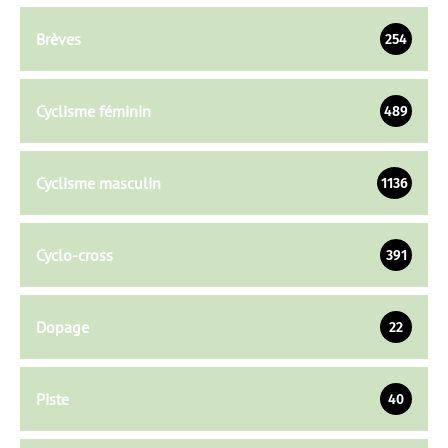
Brèves
254
Cyclisme féminin
489
Cyclisme masculin
1136
Cyclo-cross
391
Dopage
22
Piste
40