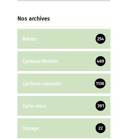
Nos archives
Brèves
254
Cyclisme féminin
489
Cyclisme masculin
1136
Cyclo-cross
391
Dopage
22