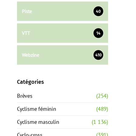
Piste
40
VTT
14
Webzine
410
Catégories
Brèves
(254)
Cyclisme féminin
(489)
Cyclisme masculin
(1 136)
Cyclo-cross
(391)