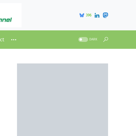
396
ct
DARK