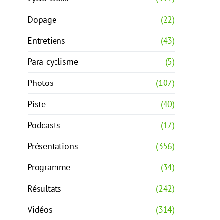
Dopage
(22)
Entretiens
(43)
Para-cyclisme
(5)
Photos
(107)
Piste
(40)
Podcasts
(17)
Présentations
(356)
Programme
(34)
Résultats
(242)
Vidéos
(314)