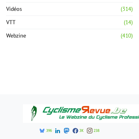
Vidéos
(314)
VTT
(14)
Webzine
(410)
396
3K
238