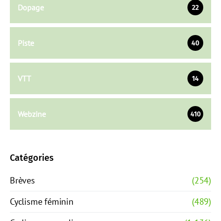
Dopage
22
Piste
40
VTT
14
Webzine
410
Catégories
Brèves
(254)
Cyclisme féminin
(489)