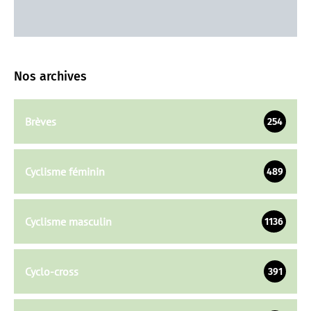
Nos archives
Brèves
254
Cyclisme féminin
489
Cyclisme masculin
1136
Cyclo-cross
391