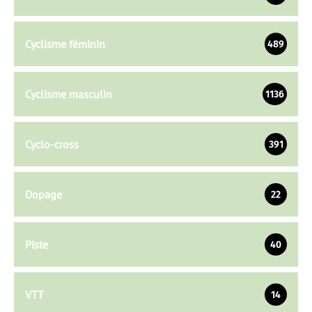
Cyclisme féminin
489
Cyclisme masculin
1136
Cyclo-cross
391
Dopage
22
Piste
40
VTT
14