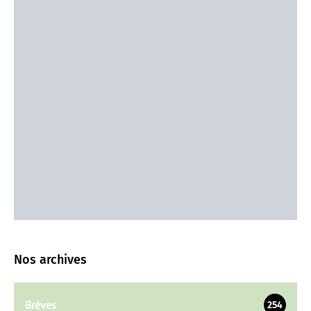
Nos archives
Brèves
254