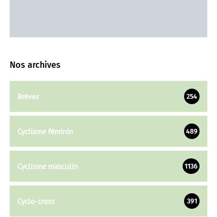
Nos archives
Brèves
254
Cyclisme féminin
489
Cyclisme masculin
1136
Cyclo-cross
391