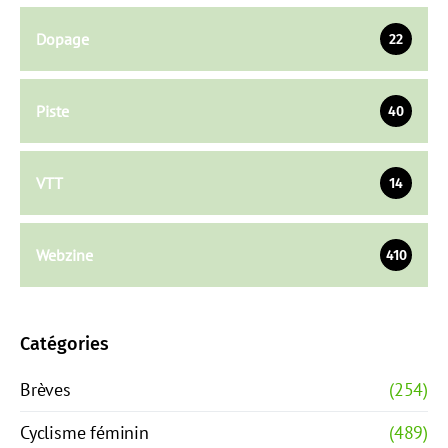
Dopage
22
Piste
40
VTT
14
Webzine
410
Catégories
Brèves
(254)
Cyclisme féminin
(489)