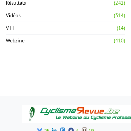
Résultats
(242)
Vidéos
(314)
VTT
(14)
Webzine
(410)
396
3K
238