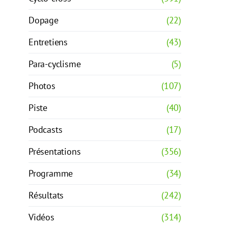
Dopage
(22)
Entretiens
(43)
Para-cyclisme
(5)
Photos
(107)
Piste
(40)
Podcasts
(17)
Présentations
(356)
Programme
(34)
Résultats
(242)
Vidéos
(314)