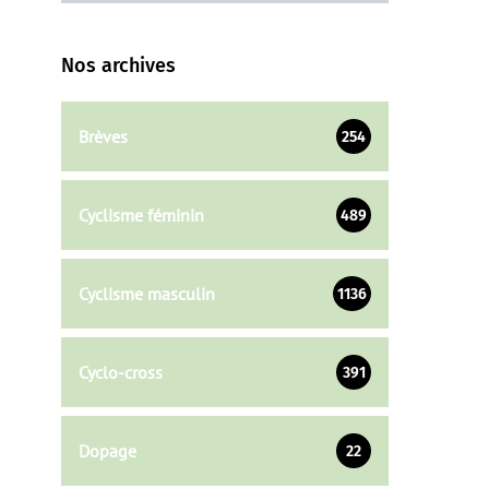
Nos archives
Brèves
254
Cyclisme féminin
489
Cyclisme masculin
1136
Cyclo-cross
391
Dopage
22