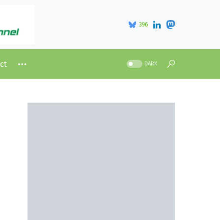
396
ct
DARK