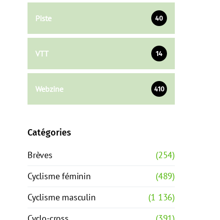
Piste
40
VTT
14
Webzine
410
Catégories
Brèves
(254)
Cyclisme féminin
(489)
Cyclisme masculin
(1 136)
Cyclo-cross
(391)