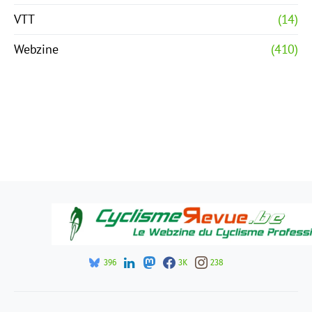
VTT
(14)
Webzine
(410)
396
3K
238