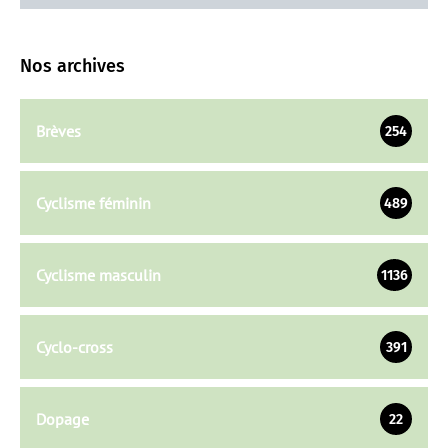
Nos archives
Brèves
254
Cyclisme féminin
489
Cyclisme masculin
1136
Cyclo-cross
391
Dopage
22