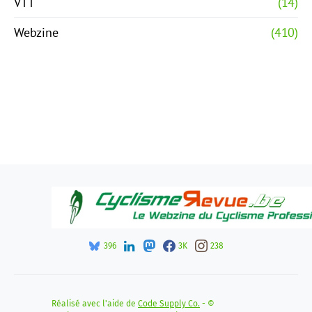
VTT
(14)
Webzine
(410)
396
3K
238
Réalisé avec l'aide de
Code Supply Co.
- ©