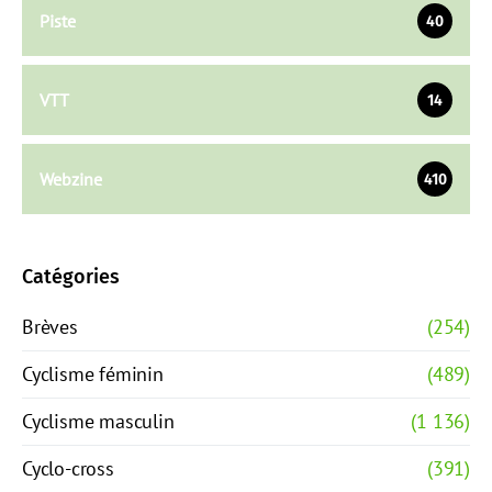
Piste
40
VTT
14
Webzine
410
Catégories
Brèves
(254)
Cyclisme féminin
(489)
Cyclisme masculin
(1 136)
Cyclo-cross
(391)