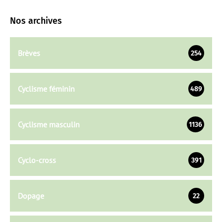
Nos archives
Brèves
254
Cyclisme féminin
489
Cyclisme masculin
1136
Cyclo-cross
391
Dopage
22