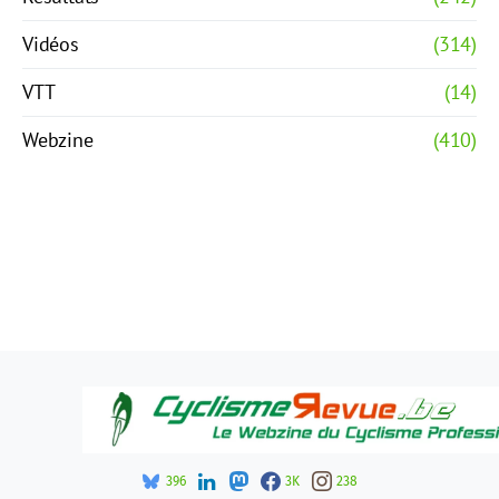
Vidéos
(314)
VTT
(14)
Webzine
(410)
396
3K
238