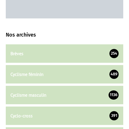
Nos archives
Brèves
254
Cyclisme féminin
489
Cyclisme masculin
1136
Cyclo-cross
391