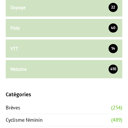
Dopage
22
Piste
40
VTT
14
Webzine
410
Catégories
Brèves
(254)
Cyclisme féminin
(489)