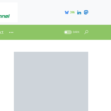
396
ct
DARK