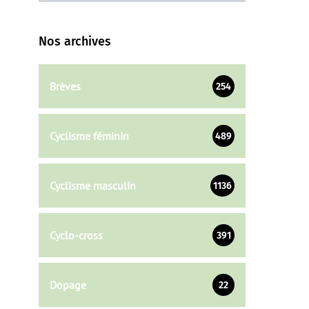
Nos archives
Brèves
254
Cyclisme féminin
489
Cyclisme masculin
1136
Cyclo-cross
391
Dopage
22