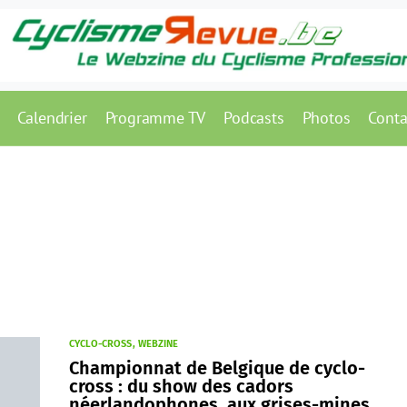
Calendrier
Programme TV
Podcasts
Photos
Conta
CYCLO-CROSS
WEBZINE
Championnat de Belgique de cyclo-
cross : du show des cadors
néerlandophones, aux grises-mines