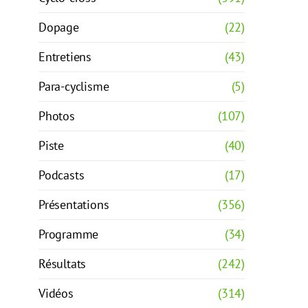
Dopage
(22)
Entretiens
(43)
Para-cyclisme
(5)
Photos
(107)
Piste
(40)
Podcasts
(17)
Présentations
(356)
Programme
(34)
Résultats
(242)
Vidéos
(314)