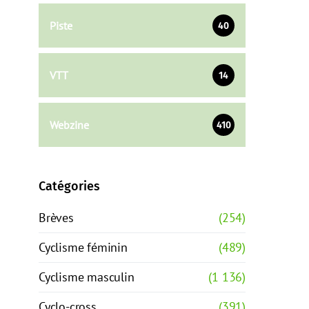
Piste
40
VTT
14
Webzine
410
Catégories
Brèves
(254)
Cyclisme féminin
(489)
Cyclisme masculin
(1 136)
Cyclo-cross
(391)