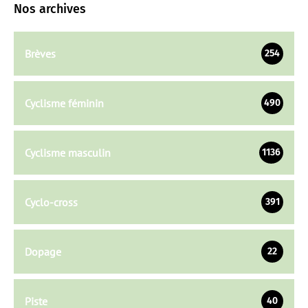
Nos archives
Brèves
254
Cyclisme féminin
490
Cyclisme masculin
1136
Cyclo-cross
391
Dopage
22
Piste
40