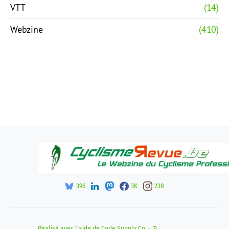
VTT
(14)
Webzine
(410)
396
3K
238
Réalisé avec l'aide de
Code Supply Co.
- ©