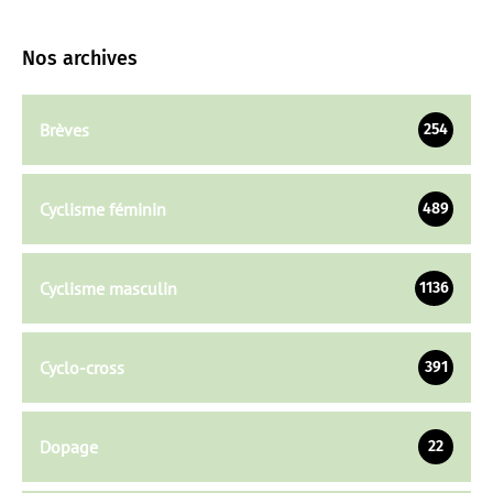
Nos archives
Brèves
254
Cyclisme féminin
489
Cyclisme masculin
1136
Cyclo-cross
391
Dopage
22