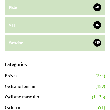
Piste
40
VTT
14
Webzine
410
Catégories
Brèves
(254)
Cyclisme féminin
(489)
Cyclisme masculin
(1 136)
Cyclo-cross
(391)