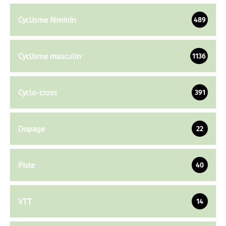
Cyclisme féminin
489
Cyclisme masculin
1136
Cyclo-cross
391
Dopage
22
Piste
40
VTT
14