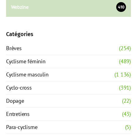
Webzine
410
Catégories
Brèves
(254)
Cyclisme féminin
(489)
Cyclisme masculin
(1 136)
Cyclo-cross
(391)
Dopage
(22)
Entretiens
(43)
Para-cyclisme
(5)