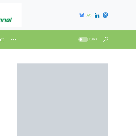
396
ct
DARK