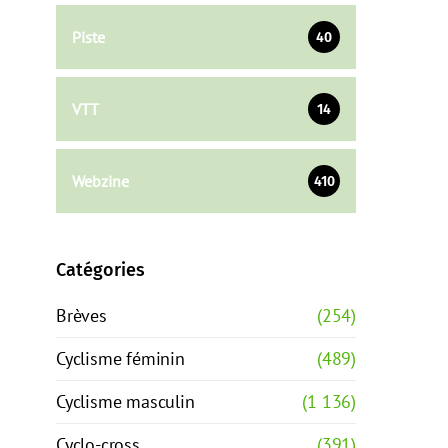
Piste
40
VTT
14
Webzine
410
Catégories
Brèves
(254)
Cyclisme féminin
(489)
Cyclisme masculin
(1 136)
Cyclo-cross
(391)