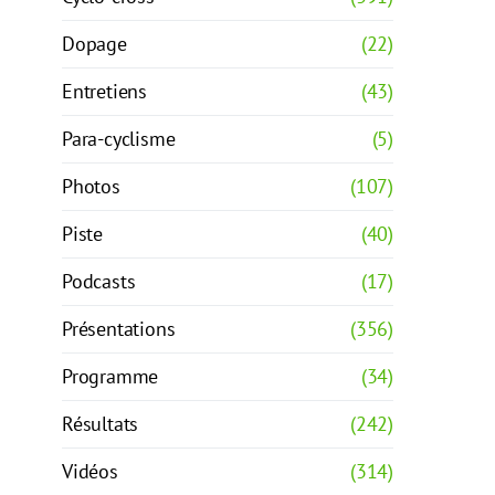
Dopage
(22)
Entretiens
(43)
Para-cyclisme
(5)
Photos
(107)
Piste
(40)
Podcasts
(17)
Présentations
(356)
Programme
(34)
Résultats
(242)
Vidéos
(314)