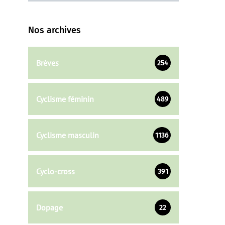
Nos archives
Brèves
254
Cyclisme féminin
489
Cyclisme masculin
1136
Cyclo-cross
391
Dopage
22