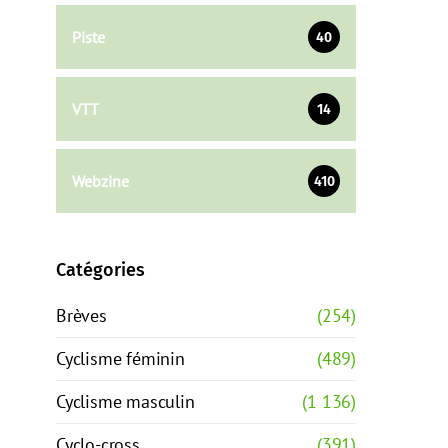
Piste
40
VTT
14
Webzine
410
Catégories
Brèves
(254)
Cyclisme féminin
(489)
Cyclisme masculin
(1 136)
Cyclo-cross
(391)