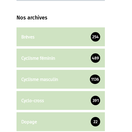
Nos archives
Brèves
254
Cyclisme féminin
489
Cyclisme masculin
1136
Cyclo-cross
391
Dopage
22