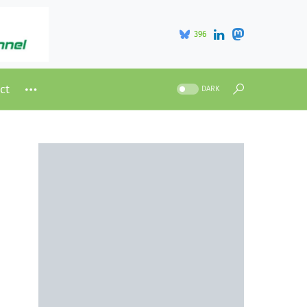
396
ct
DARK