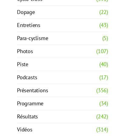
Dopage
(22)
Entretiens
(43)
Para-cyclisme
(5)
Photos
(107)
Piste
(40)
Podcasts
(17)
Présentations
(356)
Programme
(34)
Résultats
(242)
Vidéos
(314)