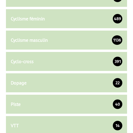
Cyclisme féminin
489
Cyclisme masculin
1136
Cyclo-cross
391
Dopage
22
Piste
40
VTT
14