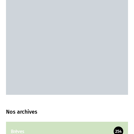
Nos archives
Brèves
254