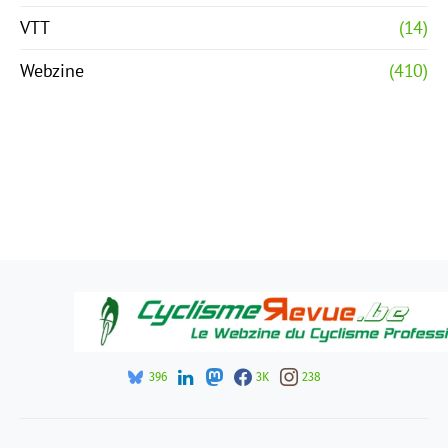
VTT
(14)
Webzine
(410)
396
3K
238