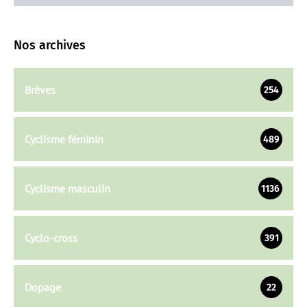
Nos archives
Brèves
254
Cyclisme féminin
489
Cyclisme masculin
1136
Cyclo-cross
391
Dopage
22