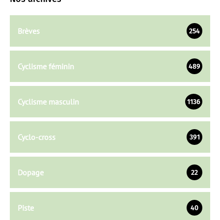
Brèves
254
Cyclisme féminin
489
Cyclisme masculin
1136
Cyclo-cross
391
Dopage
22
Piste
40