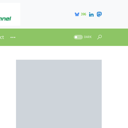
396
ct
DARK