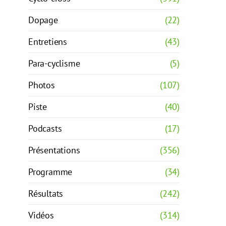
Dopage
(22)
Entretiens
(43)
Para-cyclisme
(5)
Photos
(107)
Piste
(40)
Podcasts
(17)
Présentations
(356)
Programme
(34)
Résultats
(242)
Vidéos
(314)