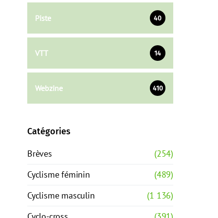
Piste
40
VTT
14
Webzine
410
Catégories
Brèves
(254)
Cyclisme féminin
(489)
Cyclisme masculin
(1 136)
Cyclo-cross
(391)