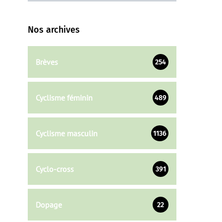
Nos archives
Brèves
254
Cyclisme féminin
489
Cyclisme masculin
1136
Cyclo-cross
391
Dopage
22