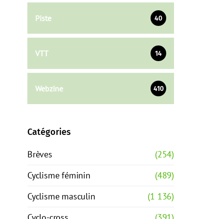
Piste
40
VTT
14
Webzine
410
Catégories
Brèves
(254)
Cyclisme féminin
(489)
Cyclisme masculin
(1 136)
Cyclo-cross
(391)