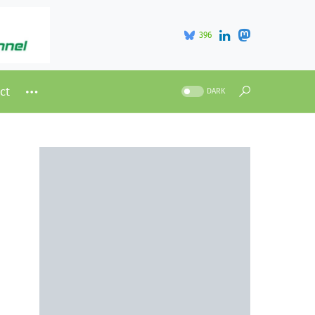
396
ct
DARK