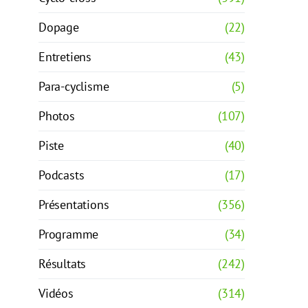
Dopage
(22)
Entretiens
(43)
Para-cyclisme
(5)
Photos
(107)
Piste
(40)
Podcasts
(17)
Présentations
(356)
Programme
(34)
Résultats
(242)
Vidéos
(314)