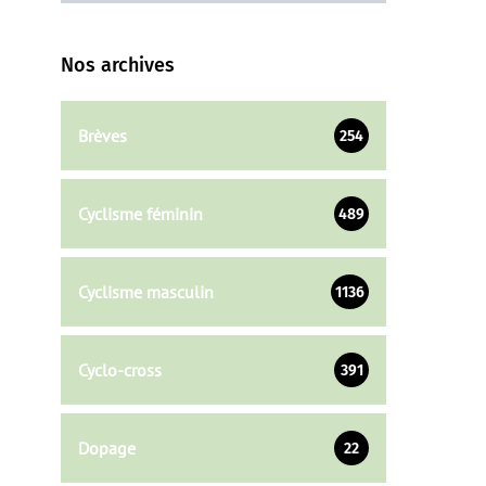
Nos archives
Brèves
254
Cyclisme féminin
489
Cyclisme masculin
1136
Cyclo-cross
391
Dopage
22