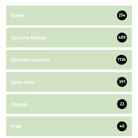
Brèves
254
Cyclisme féminin
489
Cyclisme masculin
1136
Cyclo-cross
391
Dopage
22
Piste
40