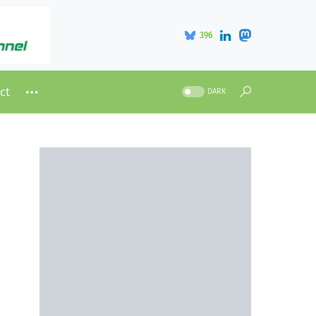
396
ct
DARK