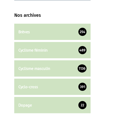
Nos archives
Brèves
254
Cyclisme féminin
489
Cyclisme masculin
1136
Cyclo-cross
391
Dopage
22