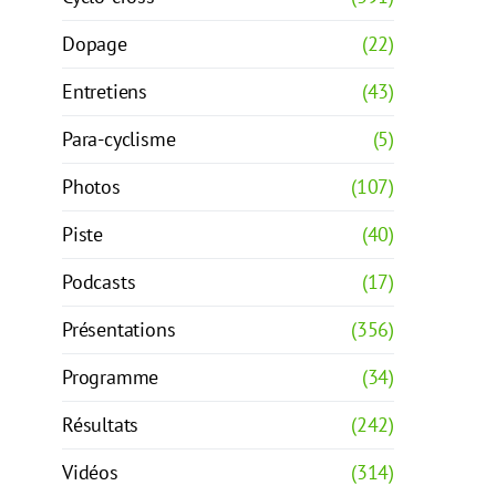
Dopage
(22)
Entretiens
(43)
Para-cyclisme
(5)
Photos
(107)
Piste
(40)
Podcasts
(17)
Présentations
(356)
Programme
(34)
Résultats
(242)
Vidéos
(314)