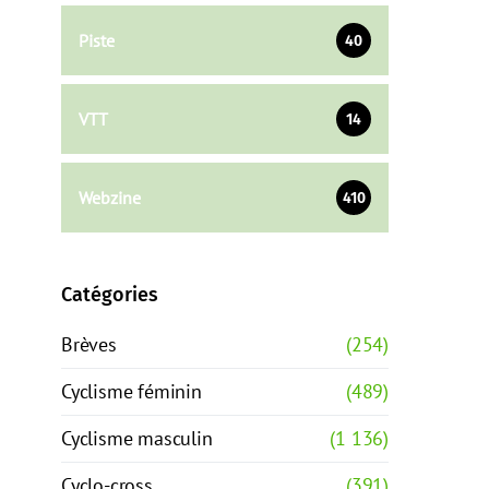
Piste
40
VTT
14
Webzine
410
Catégories
Brèves
(254)
Cyclisme féminin
(489)
Cyclisme masculin
(1 136)
Cyclo-cross
(391)