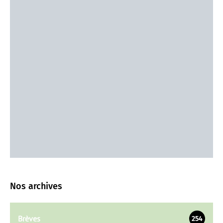
Nos archives
Brèves
254