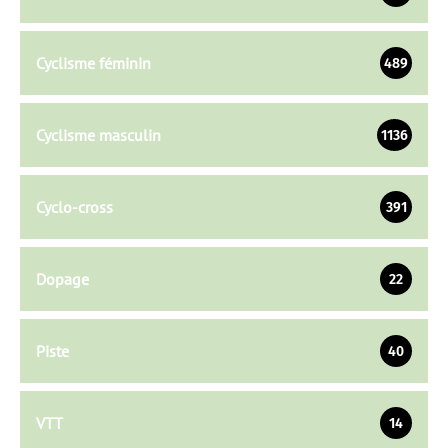
Cyclisme féminin
489
Cyclisme masculin
1136
Cyclo-cross
391
Dopage
22
Piste
40
VTT
14