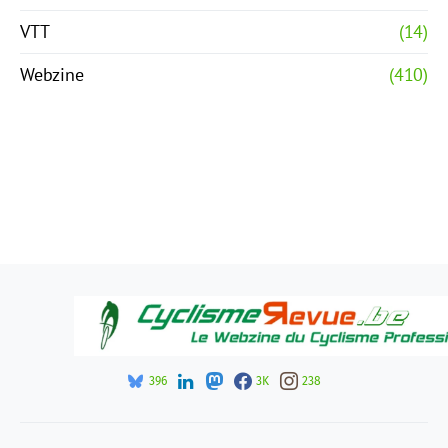
VTT
(14)
Webzine
(410)
396
3K
238