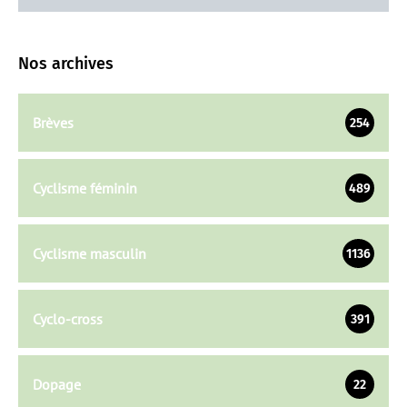
Nos archives
Brèves
254
Cyclisme féminin
489
Cyclisme masculin
1136
Cyclo-cross
391
Dopage
22