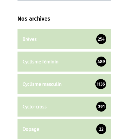
Nos archives
Brèves
254
Cyclisme féminin
489
Cyclisme masculin
1136
Cyclo-cross
391
Dopage
22