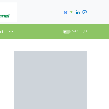
396
ct
DARK