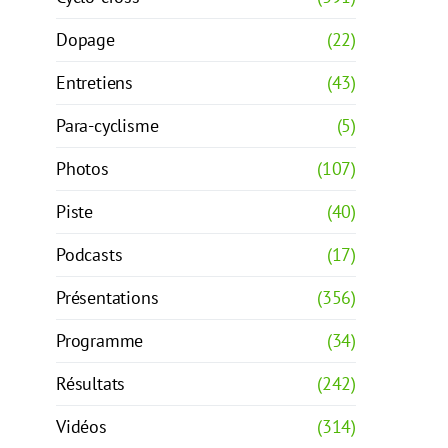
Dopage
(22)
Entretiens
(43)
Para-cyclisme
(5)
Photos
(107)
Piste
(40)
Podcasts
(17)
Présentations
(356)
Programme
(34)
Résultats
(242)
Vidéos
(314)