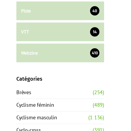
Piste
40
VTT
14
Webzine
410
Catégories
Brèves
(254)
Cyclisme féminin
(489)
Cyclisme masculin
(1 136)
Cyclo-cross
(391)