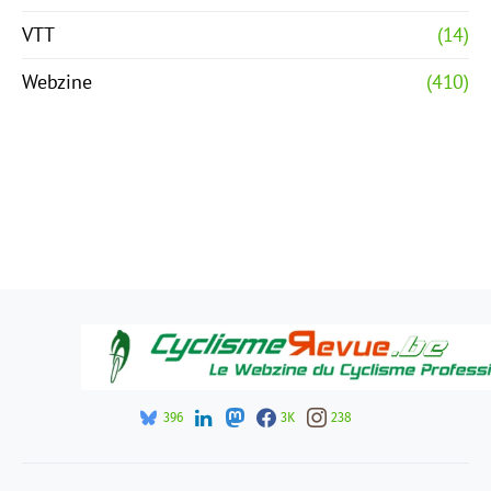
VTT
(14)
Webzine
(410)
396
3K
238