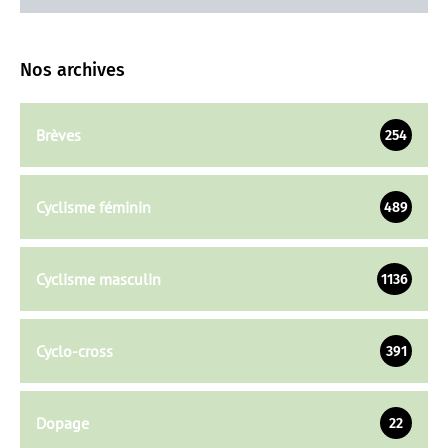
Nos archives
Brèves
254
Cyclisme féminin
489
Cyclisme masculin
1136
Cyclo-cross
391
Dopage
22