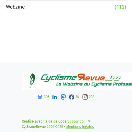
Webzine
(411)
396
3K
238
Réalisé avec l'aide de
Code Supply Co.
- ©
CyclismeRevue 2005-2026 -
Mentions légales