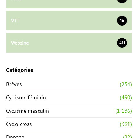
VTT
14
Webzine
411
Catégories
Brèves
(254)
Cyclisme féminin
(490)
Cyclisme masculin
(1 136)
Cyclo-cross
(391)
Dopage
(22)