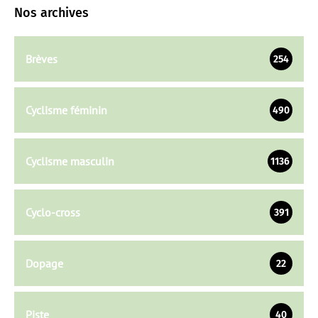
Nos archives
Brèves
254
Cyclisme féminin
490
Cyclisme masculin
1136
Cyclo-cross
391
Dopage
22
Piste
40