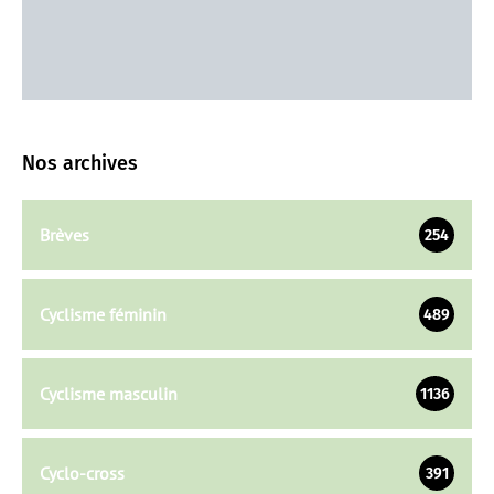
Nos archives
Brèves
254
Cyclisme féminin
489
Cyclisme masculin
1136
Cyclo-cross
391