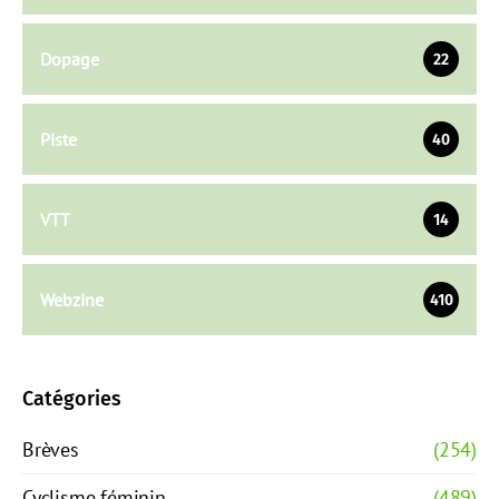
Dopage
22
Piste
40
VTT
14
Webzine
410
Catégories
Brèves
(254)
Cyclisme féminin
(489)