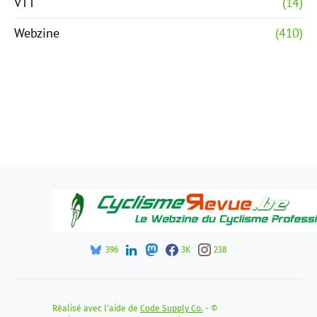
VTT
(14)
Webzine
(410)
396
3K
238
Réalisé avec l'aide de
Code Supply Co.
- ©