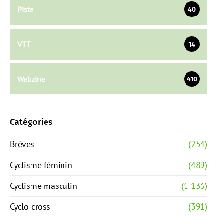
Piste
40
VTT
14
Webzine
410
Catégories
Brèves
(254)
Cyclisme féminin
(489)
Cyclisme masculin
(1 136)
Cyclo-cross
(391)