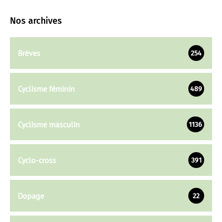
Nos archives
Brèves
254
Cyclisme féminin
489
Cyclisme masculin
1136
Cyclo-cross
391
Dopage
22