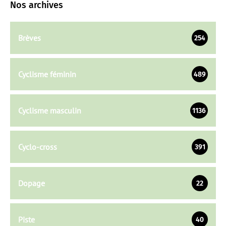
Nos archives
Brèves
254
Cyclisme féminin
489
Cyclisme masculin
1136
Cyclo-cross
391
Dopage
22
Piste
40