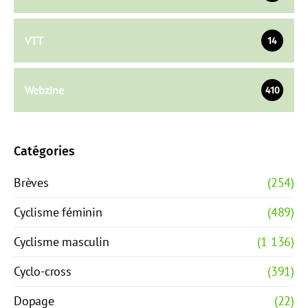
VTT
14
Webzine
410
Catégories
Brèves
(254)
Cyclisme féminin
(489)
Cyclisme masculin
(1 136)
Cyclo-cross
(391)
Dopage
(22)