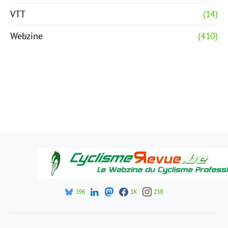
VTT
(14)
Webzine
(410)
396
3K
238