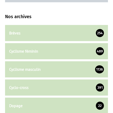
Nos archives
Brèves
254
Cyclisme féminin
489
Cyclisme masculin
1136
Cyclo-cross
391
Dopage
22