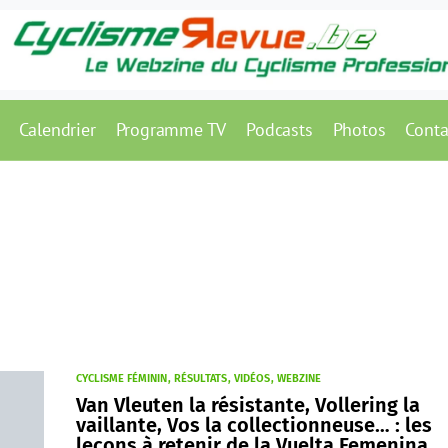
Calendrier
Programme TV
Podcasts
Photos
Conta
CYCLISME FÉMININ
RÉSULTATS
VIDÉOS
WEBZINE
Van Vleuten la résistante, Vollering la
vaillante, Vos la collectionneuse… : les
leçons à retenir de la Vuelta Femenina