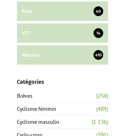
Piste
40
VTT
14
Webzine
410
Catégories
Brèves
(254)
Cyclisme féminin
(489)
Cyclisme masculin
(1 136)
Cyclo-cross
(391)