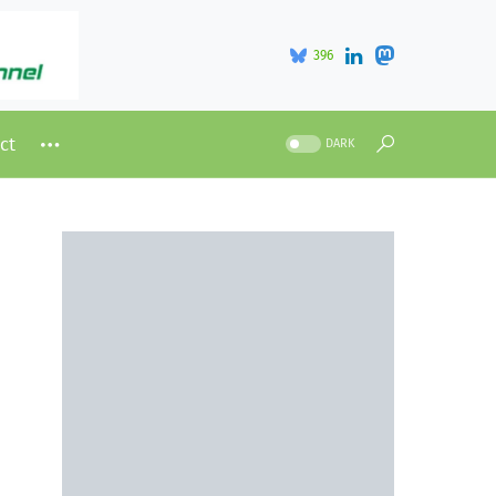
396
ct
DARK