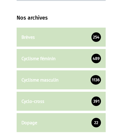
Nos archives
Brèves
254
Cyclisme féminin
489
Cyclisme masculin
1136
Cyclo-cross
391
Dopage
22