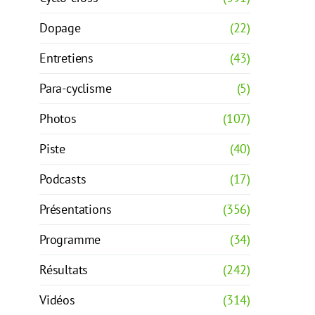
Dopage
(22)
Entretiens
(43)
Para-cyclisme
(5)
Photos
(107)
Piste
(40)
Podcasts
(17)
Présentations
(356)
Programme
(34)
Résultats
(242)
Vidéos
(314)