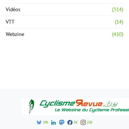
Vidéos
(314)
VTT
(14)
Webzine
(410)
396
3K
238