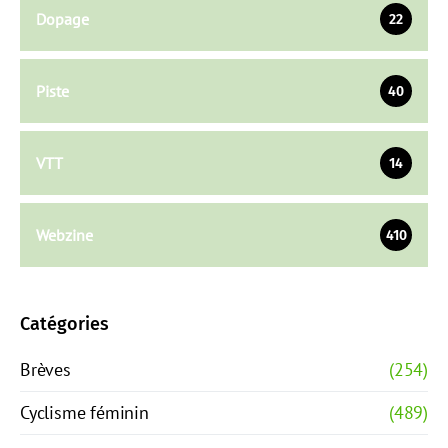
Dopage
22
Piste
40
VTT
14
Webzine
410
Catégories
Brèves
(254)
Cyclisme féminin
(489)