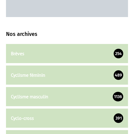
Nos archives
Brèves
254
Cyclisme féminin
489
Cyclisme masculin
1136
Cyclo-cross
391