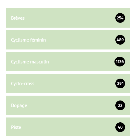
Brèves
254
Cyclisme féminin
489
Cyclisme masculin
1136
Cyclo-cross
391
Dopage
22
Piste
40