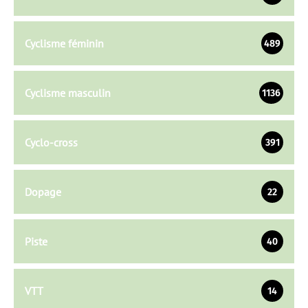
Cyclisme féminin
489
Cyclisme masculin
1136
Cyclo-cross
391
Dopage
22
Piste
40
VTT
14