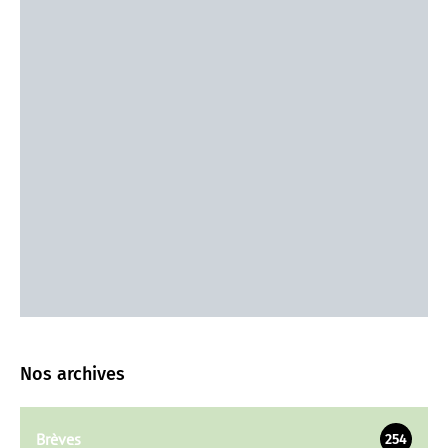
Nos archives
Brèves
254