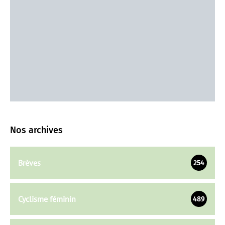
Nos archives
Brèves
254
Cyclisme féminin
489