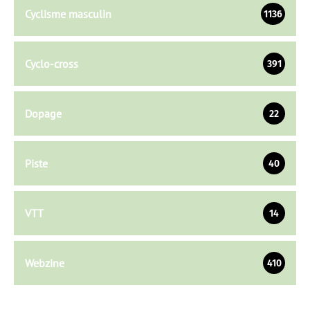
Cyclisme masculin
1136
Cyclo-cross
391
Dopage
22
Piste
40
VTT
14
Webzine
410