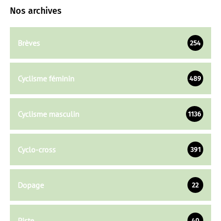
Nos archives
Brèves
254
Cyclisme féminin
489
Cyclisme masculin
1136
Cyclo-cross
391
Dopage
22
Piste
40