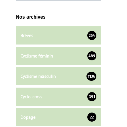
Nos archives
Brèves
254
Cyclisme féminin
489
Cyclisme masculin
1136
Cyclo-cross
391
Dopage
22