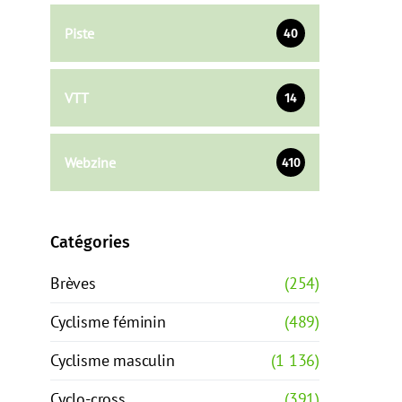
Piste
40
VTT
14
Webzine
410
Catégories
Brèves
(254)
Cyclisme féminin
(489)
Cyclisme masculin
(1 136)
Cyclo-cross
(391)