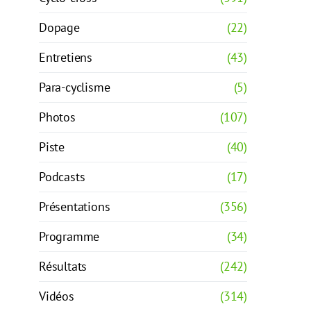
Dopage
(22)
Entretiens
(43)
Para-cyclisme
(5)
Photos
(107)
Piste
(40)
Podcasts
(17)
Présentations
(356)
Programme
(34)
Résultats
(242)
Vidéos
(314)