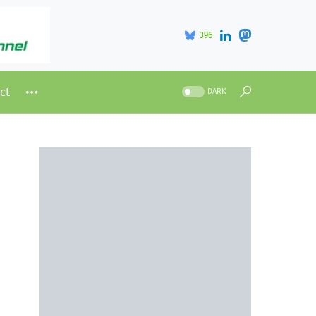
396
ct
DARK