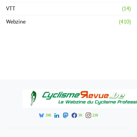
VTT
(14)
Webzine
(410)
396
3K
238