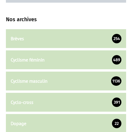
Nos archives
Brèves
254
Cyclisme féminin
489
Cyclisme masculin
1136
Cyclo-cross
391
Dopage
22