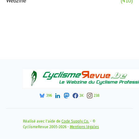
Webzine
(410)
396
3K
238
Réalisé avec l'aide de
Code Supply Co.
- ©
CyclismeRevue 2005-2026 -
Mentions légales