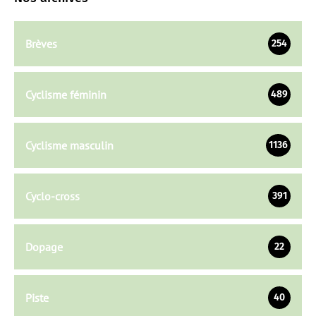
Brèves
254
Cyclisme féminin
489
Cyclisme masculin
1136
Cyclo-cross
391
Dopage
22
Piste
40