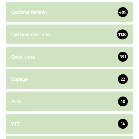
Cyclisme féminin
489
Cyclisme masculin
1136
Cyclo-cross
391
Dopage
22
Piste
40
VTT
14