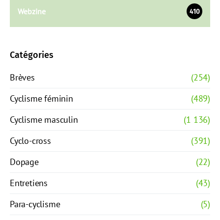
Webzine
410
Catégories
Brèves
(254)
Cyclisme féminin
(489)
Cyclisme masculin
(1 136)
Cyclo-cross
(391)
Dopage
(22)
Entretiens
(43)
Para-cyclisme
(5)