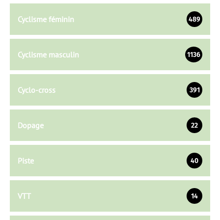
Cyclisme féminin
489
Cyclisme masculin
1136
Cyclo-cross
391
Dopage
22
Piste
40
VTT
14