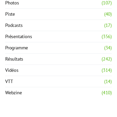
Photos
(107)
Piste
(40)
Podcasts
(17)
Présentations
(356)
Programme
(34)
Résultats
(242)
Vidéos
(314)
VTT
(14)
Webzine
(410)