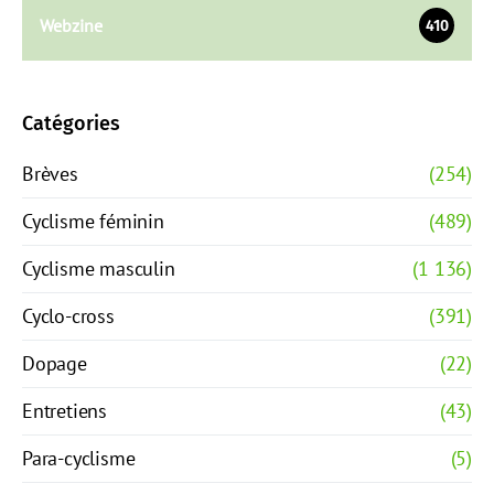
Webzine
410
Catégories
Brèves
(254)
Cyclisme féminin
(489)
Cyclisme masculin
(1 136)
Cyclo-cross
(391)
Dopage
(22)
Entretiens
(43)
Para-cyclisme
(5)