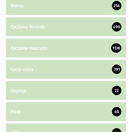
Brèves
254
Cyclisme féminin
490
Cyclisme masculin
1136
Cyclo-cross
391
Dopage
22
Piste
40