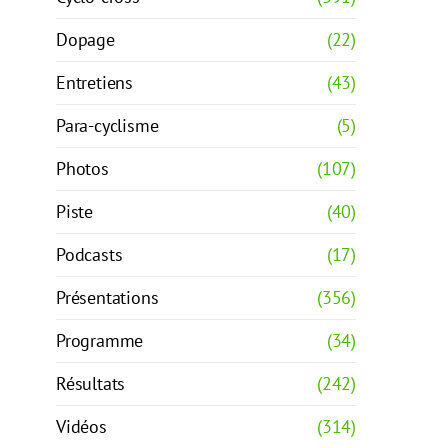
Dopage
(22)
Entretiens
(43)
Para-cyclisme
(5)
Photos
(107)
Piste
(40)
Podcasts
(17)
Présentations
(356)
Programme
(34)
Résultats
(242)
Vidéos
(314)