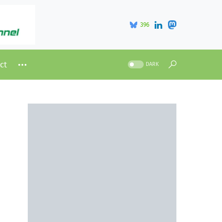
396
ct
DARK