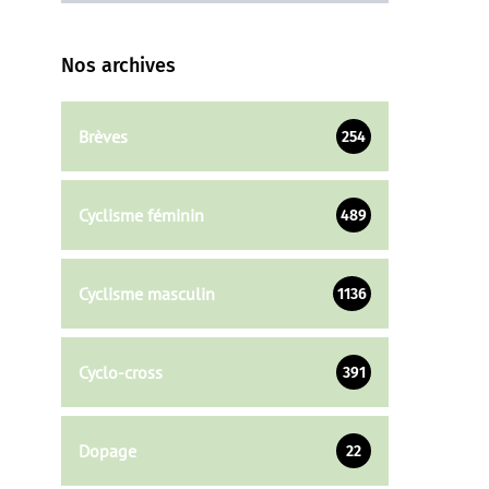
Nos archives
Brèves
254
Cyclisme féminin
489
Cyclisme masculin
1136
Cyclo-cross
391
Dopage
22