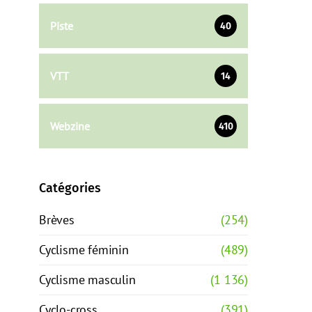
Piste
40
VTT
14
Webzine
410
Catégories
Brèves
(254)
Cyclisme féminin
(489)
Cyclisme masculin
(1 136)
Cyclo-cross
(391)