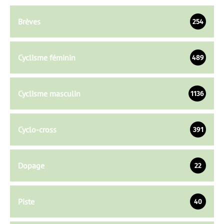
Brèves
254
Cyclisme féminin
489
Cyclisme masculin
1136
Cyclo-cross
391
Dopage
22
Piste
40