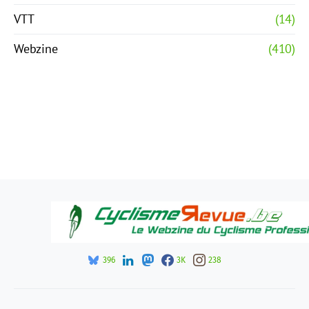
VTT
(14)
Webzine
(410)
396
3K
238