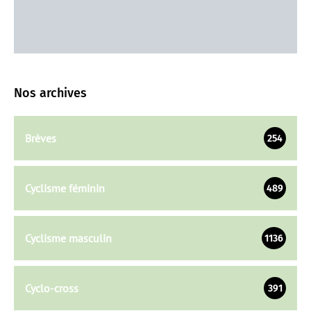
Nos archives
Brèves
254
Cyclisme féminin
489
Cyclisme masculin
1136
Cyclo-cross
391