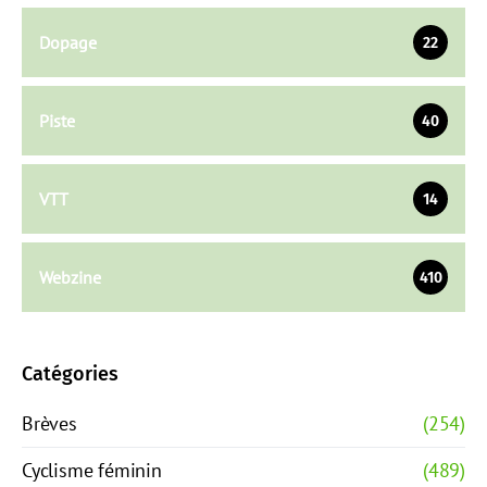
Dopage
22
Piste
40
VTT
14
Webzine
410
Catégories
Brèves
(254)
Cyclisme féminin
(489)