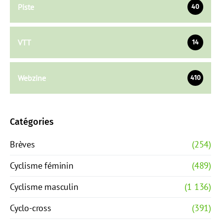
Piste
40
VTT
14
Webzine
410
Catégories
Brèves
(254)
Cyclisme féminin
(489)
Cyclisme masculin
(1 136)
Cyclo-cross
(391)