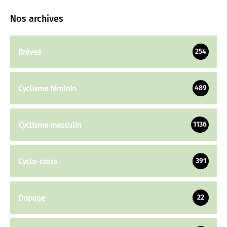
Nos archives
Brèves
254
Cyclisme féminin
489
Cyclisme masculin
1136
Cyclo-cross
391
Dopage
22