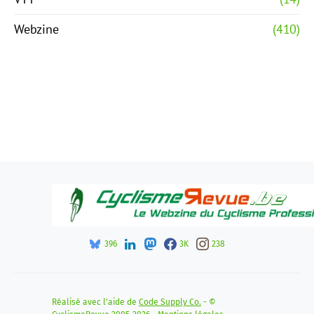
Webzine
(410)
396
3K
238
Réalisé avec l'aide de
Code Supply Co.
- ©