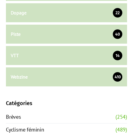
Dopage
22
Piste
40
VTT
14
Webzine
410
Catégories
Brèves
(254)
Cyclisme féminin
(489)