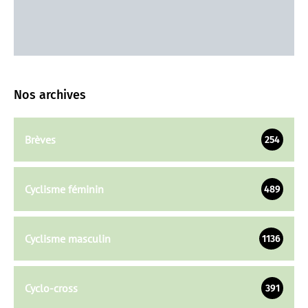
Nos archives
Brèves
254
Cyclisme féminin
489
Cyclisme masculin
1136
Cyclo-cross
391