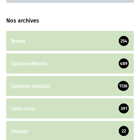
Nos archives
Brèves
254
Cyclisme féminin
489
Cyclisme masculin
1136
Cyclo-cross
391
Dopage
22