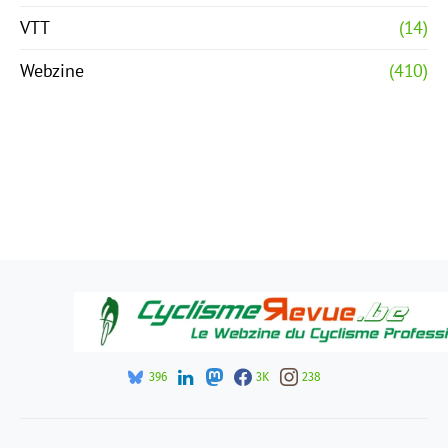
VTT
(14)
Webzine
(410)
396
3K
238